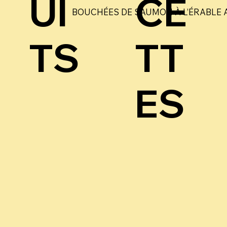
UI
CE
BOUCHÉES DE SAUMON À L’ÉRABLE 
TS
TT
ES