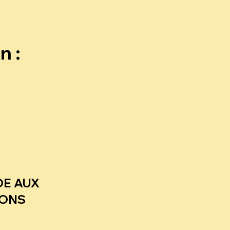
n :
E AUX
HONS