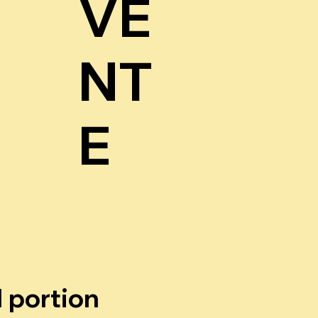
VE
NT
E
1 portion