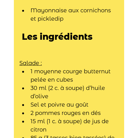
Mayonnaise aux cornichons 
et pickledip
 Les ingrédients
Salade :
1 moyenne courge butternut 
pelée en cubes
30 ml (2 c. à soupe) d’huile 
d’olive
Sel et poivre au goût
2 pommes rouges en dés
15 ml (1 c. à soupe) de jus de 
citron
85 g (3 tasses bien tassées) de 