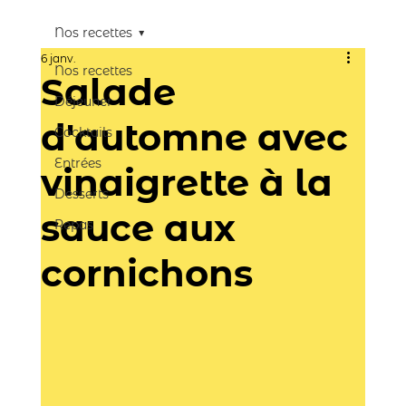
Nos recettes
6 janv.
Nos recettes
Salade
Déjeuner
d'automne avec
Cocktails
Entrées
vinaigrette à la
Desserts
sauce aux
Repas
cornichons