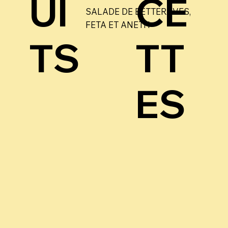
UI
CE
SALADE DE BETTERAVES,
FETA ET ANETH
TS
TT
ES