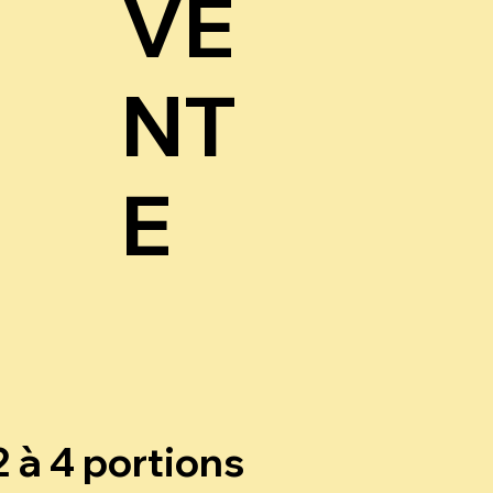
VE
NT
E
2 à 4 portions