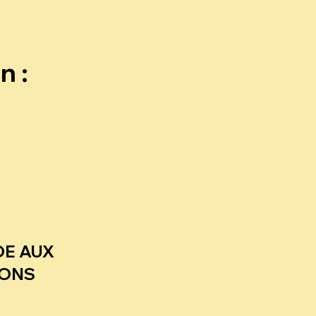
n :
E AUX
HONS