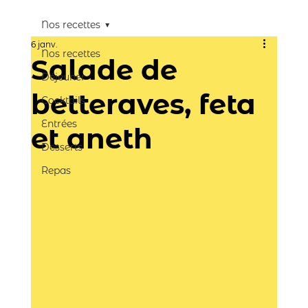
Nos recettes
6 janv.
Nos recettes
Salade de
Déjeuner
betteraves, feta
Cocktails
Entrées
et aneth
Desserts
Repas